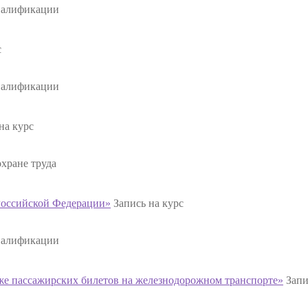
валификации
с
валификации
на курс
хране труда
Российской Федерации»
Запись на курс
валификации
же пассажирских билетов на железнодорожном транспорте»
Запи