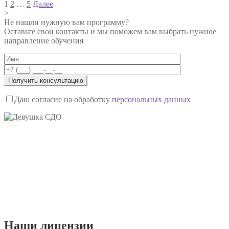
Навигация
1
2
…
5
Далее
>
по
Не нашли нужную вам программу?
записям
Оставьте свои контакты и мы поможем вам выбрать нужное
направление обучения
Даю согласие на обработку
персональных данных
Наши
лицензии