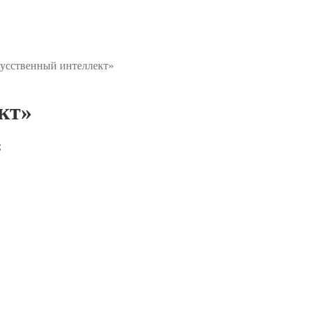
усственный интеллект»
кт»
;