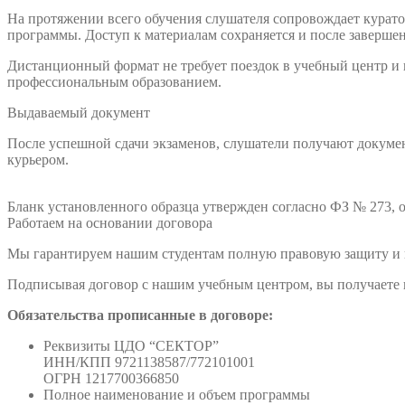
На протяжении всего обучения слушателя сопровождает куратор
программы. Доступ к материалам сохраняется и после заверше
Дистанционный формат не требует поездок в учебный центр и
профессиональным образованием.
Выдаваемый документ
После успешной сдачи экзаменов, слушатели получают докумен
курьером.
Бланк установленного образца утвержден согласно ФЗ № 273, о
Работаем на основании договора
Мы гарантируем нашим студентам полную правовую защиту и п
Подписывая договор с нашим учебным центром, вы получаете н
Обязательства прописанные в договоре:
Реквизиты ЦДО “СЕКТОР”
ИНН/КПП 9721138587/772101001
ОГРН 1217700366850
Полное наименование и объем программы