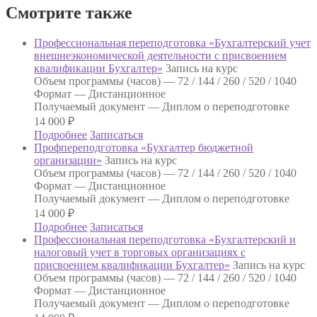
«Бухгалтерский
Смотрите также
и
налоговый
учет
Профессиональная переподготовка «Бухгалтерский учет
на
внешнеэкономической деятельности с присвоением
предприятиях
квалификации Бухгалтер»
Запись на курс
малого
Объем программы (часов) —
72 / 144 / 260 / 520 / 1040
бизнеса
Формат —
Дистанционное
и
Получаемый документ —
Диплом о переподготовке
индивидуальных
14 000
₽
предпринимателей
Подробнее
Записаться
(ИП)
Профпереподготовка «Бухгалтер бюджетной
с
организации»
Запись на курс
присвоением
Объем программы (часов) —
72 / 144 / 260 / 520 / 1040
квалификации
Формат —
Дистанционное
Бухгалтер»
Получаемый документ —
Диплом о переподготовке
14 000
₽
Подробнее
Записаться
Профессиональная переподготовка «Бухгалтерский и
налоговый учет в торговых организациях с
присвоением квалификации Бухгалтер»
Запись на курс
Объем программы (часов) —
72 / 144 / 260 / 520 / 1040
Формат —
Дистанционное
Получаемый документ —
Диплом о переподготовке