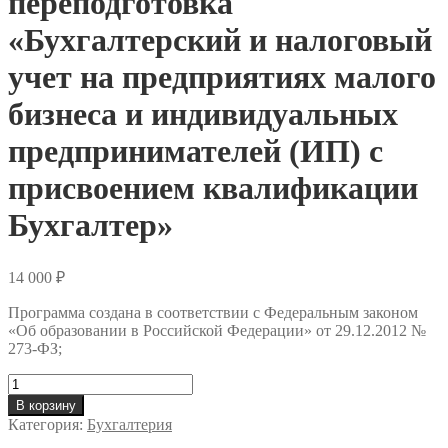
переподготовка
«Бухгалтерский и налоговый
учет на предприятиях малого
бизнеса и индивидуальных
предпринимателей (ИП) с
присвоением квалификации
Бухгалтер»
14 000
₽
Программа создана в соответствии с Федеральным законом
«Об образовании в Российской Федерации» от 29.12.2012 №
273-ФЗ;
Количество
товара
В корзину
Профессиональная
Категория:
Бухгалтерия
переподготовка