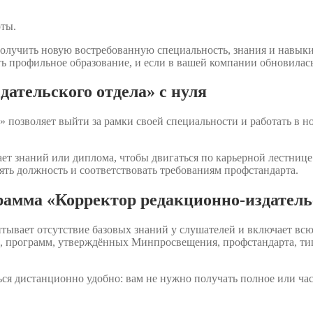
оты.
олучить новую востребованную специальность, знания и навык
ь профильное образование, и если в вашей компании обновилась
ательского отдела» с нуля
 позволяет выйти за рамки своей специальности и работать в н
ет знаний или диплома, чтобы двигаться по карьерной лестнице.
ять должность и соответствовать требованиям профстандарта.
рамма «Корректор редакционно-издатель
итывает отсутствие базовых знаний у слушателей и включает в
и», программ, утверждённых Минпросвещения, профстандарта, 
ся дистанционно удобно: вам не нужно получать полное или ча