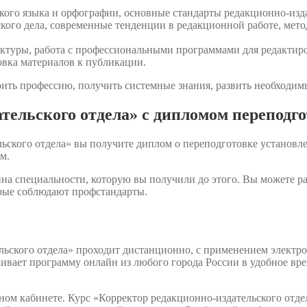
ского языка и орфографии, основные стандарты редакционно-изда
ского дела, современные тенденции в редакционной работе, мето
ектуры, работа с профессиональными программами для редактиро
вка материалов к публикации.
ить профессию, получить системные знания, развить необходимы
тельского отдела» с дипломом переподг
ьского отдела» вы получите диплом о переподготовке установл
м.
на специальности, которую вы получили до этого. Вы можете р
орые соблюдают профстандарты.
льского отдела» проходит дистанционно, с применением электр
аивает программу онлайн из любого города России в удобное вр
ном кабинете. Курс «Корректор редакционно-издательского отде