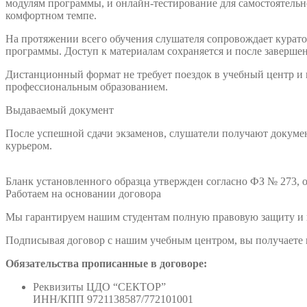
модулям программы, и онлайн-тестирование для самостоятельно
комфортном темпе.
На протяжении всего обучения слушателя сопровождает куратор
программы. Доступ к материалам сохраняется и после заверше
Дистанционный формат не требует поездок в учебный центр и
профессиональным образованием.
Выдаваемый документ
После успешной сдачи экзаменов, слушатели получают докумен
курьером.
Бланк установленного образца утвержден согласно ФЗ № 273, о
Работаем на основании договора
Мы гарантируем нашим студентам полную правовую защиту и п
Подписывая договор с нашим учебным центром, вы получаете н
Обязательства прописанные в договоре:
Реквизиты ЦДО “СЕКТОР”
ИНН/КПП 9721138587/772101001