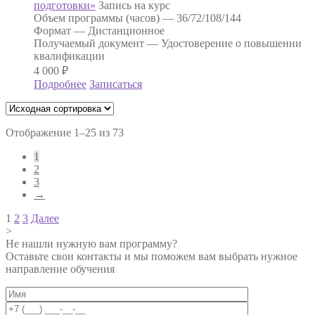
подготовки»
Запись на курс
Объем программы (часов) —
36/72/108/144
Формат —
Дистанционное
Получаемый документ —
Удостоверение о повышении
квалификации
4 000
₽
Подробнее
Записаться
Отображение 1–25 из 73
1
2
3
→
Навигация
1
2
3
Далее
>
по
Не нашли нужную вам программу?
записям
Оставьте свои контакты и мы поможем вам выбрать нужное
направление обучения