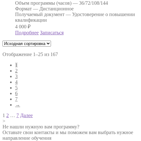
Объем программы (часов) —
36/72/108/144
Формат —
Дистанционное
Получаемый документ —
Удостоверение о повышении
квалификации
4 000
₽
Подробнее
Записаться
Отображение 1–25 из 167
1
2
3
4
5
6
7
→
Навигация
1
2
…
7
Далее
>
по
Не нашли нужную вам программу?
записям
Оставьте свои контакты и мы поможем вам выбрать нужное
направление обучения