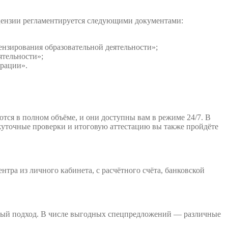
ицензии регламентируется следующими документами:
нзирования образовательной деятельности»;
ятельности»;
ерации».
тся в полном объёме, и они доступны вам в режиме 24/7. В
ежуточные проверки и итоговую аттестацию вы также пройдёте
тра из личного кабинета, с расчётного счёта, банковской
ьный подход. В числе выгодных спецпредложений — различные