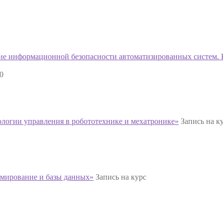
ие информационной безопасности автоматизированных систем.
40
логии управления в робототехнике и мехатронике»
Запись на к
мирование и базы данных»
Запись на курс