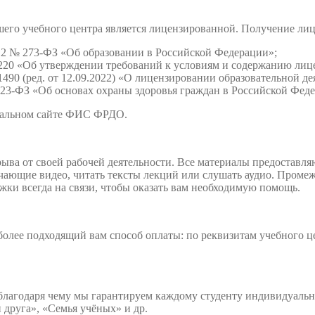
нашего учебного центра является лицензированной. Получение л
2012 № 273-ФЗ «Об образовании в Российской Федерации»;
220 «Об утверждении требований к условиям и содержанию лице
490 (ред. от 12.09.2022) «О лицензировании образовательной де
 323-ФЗ «Об основах охраны здоровья граждан в Российской Фед
иальном сайте ФИС ФРДО.
ыва от своей рабочей деятельности. Все материалы предоставляю
учающие видео, читать тексты лекций или слушать аудио. Пром
жки всегда на связи, чтобы оказать вам необходимую помощь.
олее подходящий вам способ оплаты: по реквизитам учебного цен
 благодаря чему мы гарантируем каждому студенту индивидуал
друга», «Семья учёных» и др.