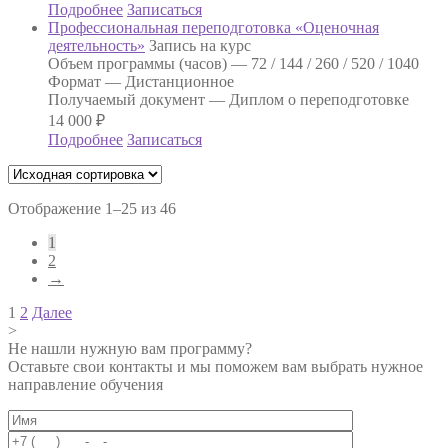
Подробнее
Записаться
Профессиональная переподготовка «Оценочная
деятельность»
Запись на курс
Объем программы (часов) —
72 / 144 / 260 / 520 / 1040
Формат —
Дистанционное
Получаемый документ —
Диплом о переподготовке
14 000
₽
Подробнее
Записаться
Отображение 1–25 из 46
1
2
→
Навигация
1
2
Далее
>
по
Не нашли нужную вам программу?
записям
Оставьте свои контакты и мы поможем вам выбрать нужное
направление обучения