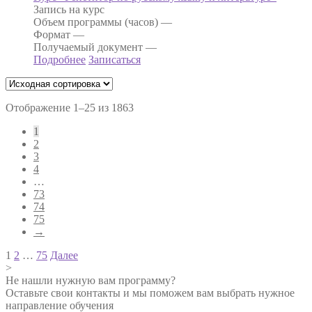
Запись на курс
Объем программы (часов) —
Формат —
Получаемый документ —
Подробнее
Записаться
Отображение 1–25 из 1863
1
2
3
4
…
73
74
75
→
Навигация
1
2
…
75
Далее
>
по
Не нашли нужную вам программу?
записям
Оставьте свои контакты и мы поможем вам выбрать нужное
направление обучения