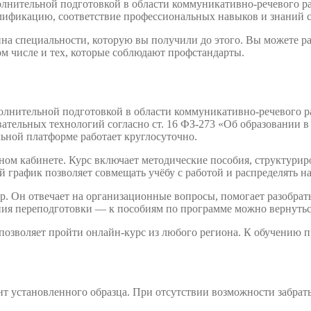
олнительной подготовкой в области коммуникативно-речевого р
алификацию, соответствие профессиональных навыков и знаний
на специальности, которую вы получили до этого. Вы можете р
ом числе и тех, которые соблюдают профстандарты.
олнительной подготовкой в области коммуникативно-речевого р
тельных технологий согласно ст. 16 ФЗ-273 «Об образовании в
льной платформе работает круглосуточно.
ном кабинете. Курс включает методические пособия, структури
 график позволяет совмещать учёбу с работой и распределять н
. Он отвечает на организационные вопросы, помогает разобрать
ния переподготовки — к пособиям по программе можно вернутьс
 позволяет пройти онлайн-курс из любого региона. К обучению
т установленного образца. При отсутствии возможности забрат