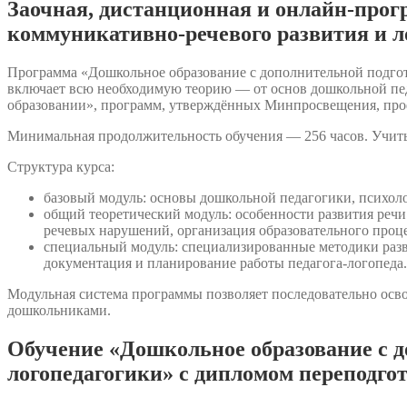
Заочная, дистанционная и онлайн-прог
коммуникативно-речевого развития и л
Программа «Дошкольное образование с дополнительной подгото
включает всю необходимую теорию — от основ дошкольной педа
образовании», программ, утверждённых Минпросвещения, проф
Минимальная продолжительность обучения — 256 часов. Учить
Структура курса:
базовый модуль: основы дошкольной педагогики, психоло
общий теоретический модуль: особенности развития реч
речевых нарушений, организация образовательного проц
специальный модуль: специализированные методики разви
документация и планирование работы педагога-логопеда.
Модульная система программы позволяет последовательно осво
дошкольниками.
Обучение «Дошкольное образование с д
логопедагогики» с дипломом переподго