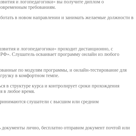
азвития и логопедагогики» вы получите диплом о
 современным требованиям.
аботать в новом направлении и занимать желаемые должности в
азвития и логопедагогики» проходит дистанционно, с
 РФ». Слушатель осваивает программу онлайн из любого
рованные по модулям программы, и онлайн-тестирование для
агрузку в комфортном темпе.
ся в структуре курса и контролирует сроки прохождения
я в любое время.
 принимаются слушатели с высшим или средним
ь документы лично, бесплатно отправим документ почтой или