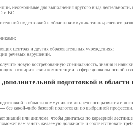
нции, необходимые для выполнения другого вида деятельности,
О и ВО.
тельной подготовкой в области коммуникативно-речевого разви
ьниками;
вающих центрах и других образовательных учреждениях;
кции речевых нарушений.
лучить новую востребованную специальность, знания и навыки
лающих расширить свои компетенции в сфере дошкольного образо
 дополнительной подготовкой в области
дготовкой в области коммуникативно-речевого развития и лого
я — без какой-либо базовой подготовки по выбранной профессии
ет знаний или диплома, чтобы двигаться по карьерной лестнице 
 поможет вам занять желаемую должность и соответствовать тре