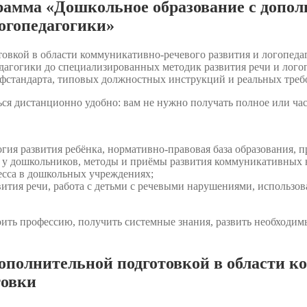
рамма «Дошкольное образование с допол
огопедагогики»
вкой в области коммуникативно-речевого развития и логопедаг
гогики до специализированных методик развития речи и логопе
стандарта, типовых должностных инструкций и реальных требо
ся дистанционно удобно: вам не нужно получать полное или ча
гия развития ребёнка, нормативно-правовая база образования, 
и у дошкольников, методы и приёмы развития коммуникативных 
есса в дошкольных учреждениях;
тия речи, работа с детьми с речевыми нарушениями, использов
ить профессию, получить системные знания, развить необходимы
ополнительной подготовкой в области к
товки