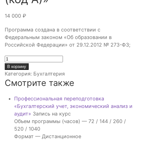
14 000
₽
Программа создана в соответствии с
Федеральным законом «Об образовании в
Российской Федерации» от 29.12.2012 № 273-ФЗ;
Количество
товара
В корзину
Профессиональная
Категория:
Бухгалтерия
переподготовка
Смотрите также
«Подготовка
и
Профессиональная переподготовка
аттестация
«Бухгалтерский учет, экономический анализ и
бухгалтеров
аудит»
Запись на курс
казенных
Объем программы (часов) —
72 / 144 / 260 /
учреждений
520 / 1040
на
Формат —
Дистанционное